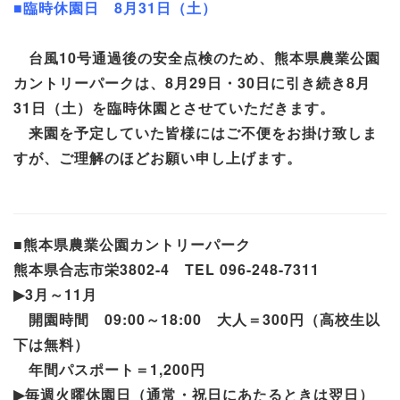
■臨時休園日 8月31日（土）
台風10号通過後の安全点検のため、熊本県農業公園
カントリーパークは、8月29日・30日に引き続き8月
31日（土）を臨時休園とさせていただきます。
来園を予定していた皆様にはご不便をお掛け致しま
すが、ご理解のほどお願い申し上げます。
■熊本県農業公園カントリーパーク
熊本県合志市栄
3802-4
TEL 096-248-7311
▶︎3
月～
11
月
開園時間
09:00
～
18:00
大人＝
300
円（高校生以
下は無料）
年間パスポート＝
1,200
円
▶︎
毎週火曜休園日（通常・祝日にあたるときは翌日）