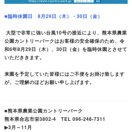
■臨時休園日 8月29
日（木）・
30日（金）
大型で非常に強い台風
10
号の接近により、熊本県農業
公園カントリーパークはお客様の安全確保のため、令
和
6
年
8
月
29
日（木）、
30
日（金）を臨時休園とさせて
いただききます。
来園を予定していた皆様にはご不便をお掛け致します
が、ご理解のほどお願い申し上げます。
■熊本県農業公園カントリーパーク
熊本県合志市栄
3802-4
TEL 096-248-7311
▶︎3
月～
11
月