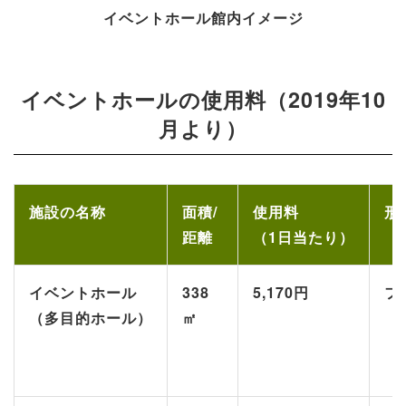
イベントホール館内イメージ
イベントホールの使用料（2019年10
月より）
施設の名称
面積/
使用料
形
距離
（1日当たり）
イベントホール
338
5,170円
フ
（多目的ホール）
㎡