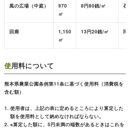
風の広場（中庭）
970
8円80銭/㎡
石
㎡
回廊
1,150
13円20銭/㎡
同
㎡
使用料について
熊本県農業公園条例第11条に基づく使用料（消費税を
含む額）
使用者は、上記の表に定めるところにより算定した
額を使用料として納めなければならない。
※算定した額に、5円未満の端数があるときはこれを