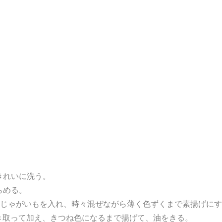
きれいに洗う。
らめる。
新じゃがいもを入れ、時々混ぜながら薄く色ずくまで素揚げに
き取って加え、きつね色になるまで揚げて、油をきる。