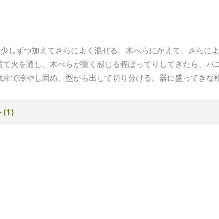
を少しずつ加えてさらによく混ぜる。木べらにかえて、さらに
煮て火を通し、木べらが重く感じる程ぽってりしてきたら、バ
蔵庫で冷やし固め、型から出して切り分ける。器に盛ってきな
(1)