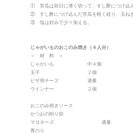
① 苦瓜は前日に薄く切って、すし酢につけ込
② すし酢につけ込んだ苦瓜を軽く絞り、玉ね
③ 塩は好みで少々加える。
じゃがいものおこのみ焼き（４人分）
＜ 材 料 ＞
じゃがいも 中４個
玉子 ２個
ピザ用チーズ 適量
ウインナー ２個
おこのみ焼きソース
かつおの削り節
マヨネーズ 適量
青のり