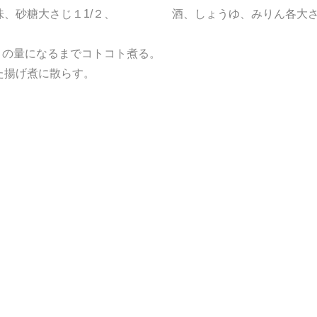
下味、砂糖大さじ１1/２、 酒、しょうゆ、みりん各大さ
の量になるまでコトコト煮る。
に盛った揚げ煮に散らす。