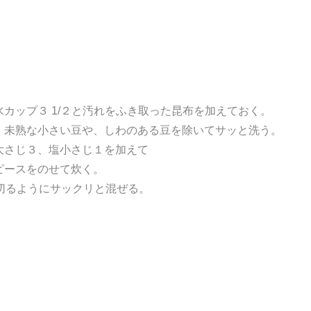
カップ３ 1/２と汚れをふき取った昆布を加えておく。
、未熟な小さい豆や、しわのある豆を除いてサッと洗う。
大さじ３、塩小さじ１を加えて
ースをのせて炊く。
切るようにサックリと混ぜる。