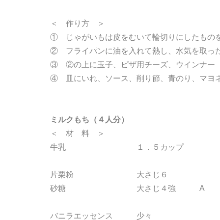
＜ 作り方 ＞
① じゃがいもは皮をむいて輪切りにしたもの
② フライパンに油を入れて熱し、水気を取っ
③ ②の上に玉子、ピザ用チーズ、ウインナー
④ 皿にいれ、ソース、削り節、青のり、マヨ
ミルクもち（４人分）
＜ 材 料 ＞
牛乳 １．５カップ
片栗粉 大さじ６
砂糖 大さじ４強 A
バニラエッセンス 少々