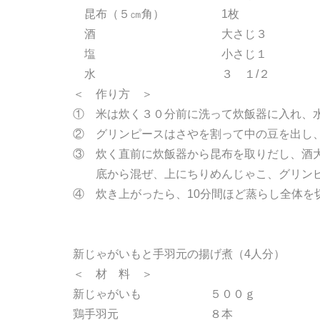
昆布（５㎝角） 1枚
酒 大さじ３
塩 小さじ１
水 ３ １/２
＜ 作り方 ＞
① 米は炊く３０分前に洗って炊飯器に入れ、水
② グリンピースはさやを割って中の豆を出し
③ 炊く直前に炊飯器から昆布を取りだし、酒
底から混ぜ、上にちりめんじゃこ、グリンピ
④ 炊き上がったら、10分間ほど蒸らし全体を
新じゃがいもと手羽元の揚げ煮（4人分）
＜ 材 料 ＞
新じゃがいも ５００ｇ
鶏手羽元 ８本