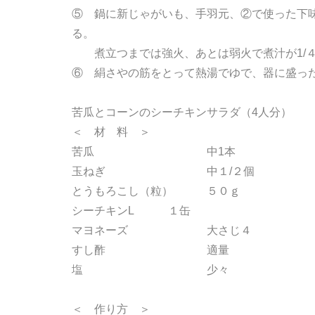
⑤ 鍋に新じゃがいも、手羽元、②で使った
る。
煮立つまでは強火、あとは弱火で煮汁が1/４
⑥ 絹さやの筋をとって熱湯でゆで、器
苦瓜とコーンのシーチキンサラダ（4人分）
＜ 材 料 ＞
苦瓜 中1本
玉ねぎ 中１/２個
とうもろこし（粒） ５０ｇ
シーチキンL １缶
マヨネーズ 大さじ４
すし酢 適量
塩 少々
＜ 作り方 ＞