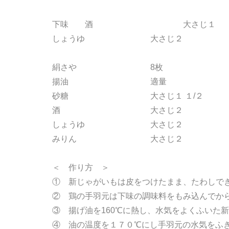
下味 酒 大さじ１
しょうゆ 大さじ２
絹さや 8枚
揚油 適量
砂糖 大さじ１ １/２
酒 大さじ２
しょうゆ 大さじ２
みりん 大さじ２
＜ 作り方 ＞
① 新じゃがいもは皮をつけたまま、たわしで
② 鶏の手羽元は下味の調味料をもみ込んでか
③ 揚げ油を160℃に熱し、水気をよくふいた
④ 油の温度を１７０℃にし手羽元の水気をふ