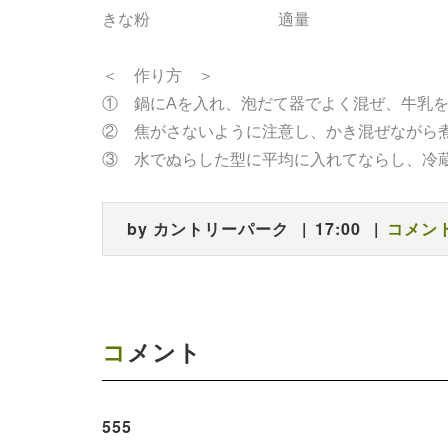
きな粉 適量
＜ 作り方 ＞
① 鍋にAを入れ、泡だて器でよく混ぜ、牛乳
② 焦がさないように注意し、かき混ぜながら
③ 水でぬらした型に平均に入れてならし、冷
by
カントリーパーク
17:00
コメント
コメント
555